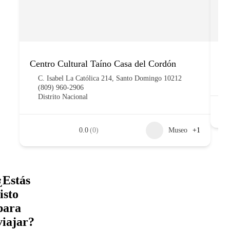
Centro Cultural Taíno Casa del Cordón
Mo
C. Isabel La Católica 214, Santo Domingo 10212
(809) 960-2906
Distrito Nacional
0.0
(0)
Museo
+1
¿Estás
listo
para
viajar?