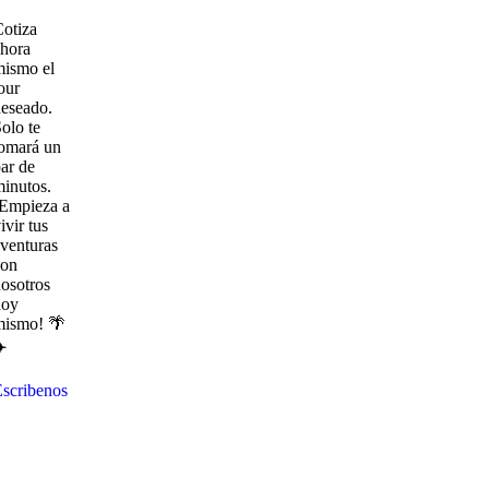
otiza
hora
mismo el
our
eseado.
olo te
omará un
ar de
inutos.
¡Empieza a
ivir tus
venturas
con
osotros
hoy
mismo! 🌴
️
scribenos
Explora