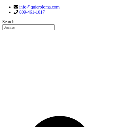
info@quieroloma.com
809-461-1017
Search