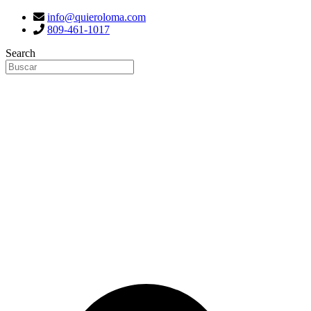
info@quieroloma.com
809-461-1017
Search