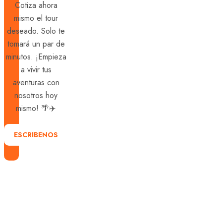
Cotiza ahora
mismo el tour
deseado. Solo te
tomará un par de
minutos. ¡Empieza
a vivir tus
aventuras con
nosotros hoy
mismo! 🌴✈️
ESCRIBENOS
Explora
con