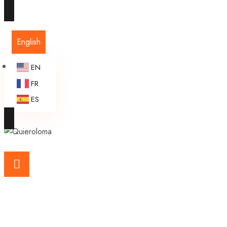
English
EN
FR
ES