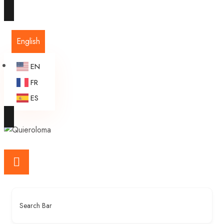
English
EN
FR
ES
Search Bar