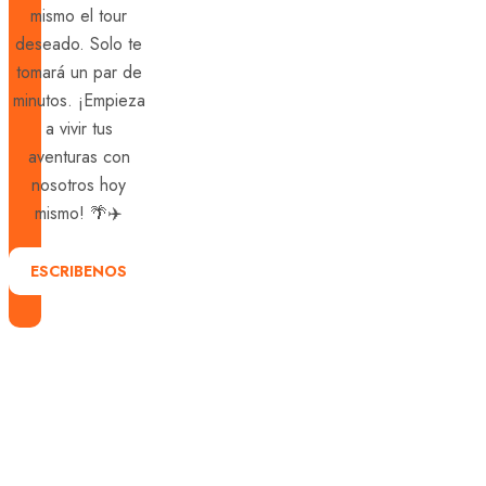
mismo el tour
deseado. Solo te
tomará un par de
minutos. ¡Empieza
a vivir tus
aventuras con
nosotros hoy
mismo! 🌴✈️
ESCRIBENOS
Explora
con
nosotros