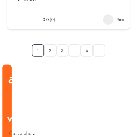
0.0
(0)
Rios
1
2
3
…
6
¿Estás
listo
para
viajar?
Cotiza ahora