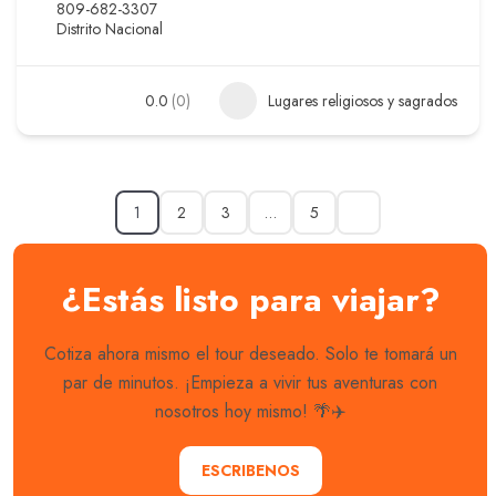
809-682-3307
Distrito Nacional
0.0
(0)
Lugares religiosos y sagrados
1
2
3
…
5
¿Estás listo para viajar?
Cotiza ahora mismo el tour deseado. Solo te tomará un
par de minutos. ¡Empieza a vivir tus aventuras con
nosotros hoy mismo! 🌴✈️
ESCRIBENOS