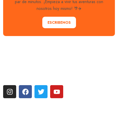
par de minutos. ¡Empieza a vivir tus aventuras con
nosotros hoy mismo! 🌴✈️
ESCRIBENOS
Explora con nosotros destinos únicos y experiencias
inolvidables. En Quieroloma, cada viaje comienza con
pasión y termina con grandes recuerdos.
Más enlaces