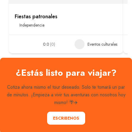
Fiestas patronales
F
Independencia
0.0
(0)
Eventos culturales
¿Estás listo para viajar?
Cotiza ahora mismo el tour deseado. Solo te tomará un par
de minutos. ¡Empieza a vivir tus aventuras con nosotros hoy
mismo! 🌴✈️
ESCRIBENOS