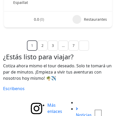
Espaillat
0.0
(0)
Restaurantes
1
2
3
…
7
¿Estás listo para viajar?
Cotiza ahora mismo el tour deseado. Solo te tomará un
par de minutos. ¡Empieza a vivir tus aventuras con
nosotros hoy mismo! 🌴✈️
Escribenos
Más
enlaces
Noticias
Explora