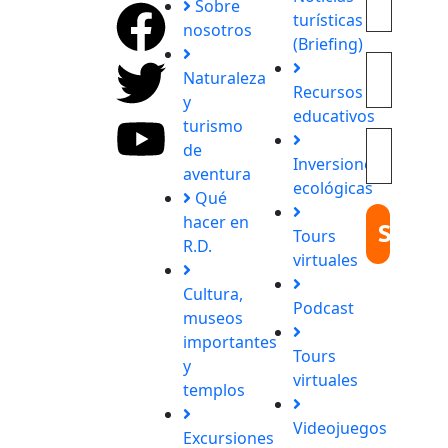
Sobre
turísticas
con
nosotros
(Briefing)
nosotros
destinos
Naturaleza
Recursos
únicos y
y
educativos
experiencias
turismo
inolvidables.
de
Inversiones
En
aventura
ecológicas
Quieroloma,
Qué
cada viaje
hacer en
Tours
comienza
R.D.
virtuales
con
pasión y
Cultura,
Podcast
termina
museos
con
importantes
Tours
grandes
y
virtuales
recuerdos.
templos
Videojuegos
Excursiones