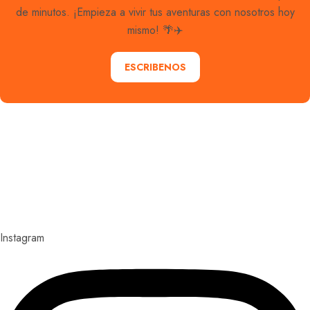
de minutos. ¡Empieza a vivir tus aventuras con nosotros hoy
mismo! 🌴✈️
ESCRIBENOS
Explora con nosotros destinos únicos y experiencias
inolvidables. En Quieroloma, cada viaje comienza con
pasión y termina con grandes recuerdos.
Instagram