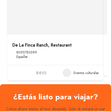
De La Finca Ranch, Restaurant
F
8095783599
Espaillat
0.0
(0)
Eventos culturales
¿Estás listo para viajar?
Cotiza ahora mismo el tour deseado. Solo te tomará un par