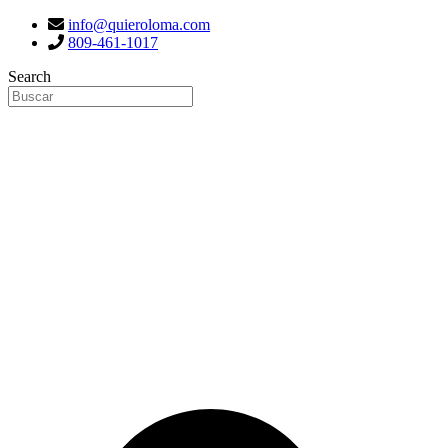
info@quieroloma.com
809-461-1017
Search