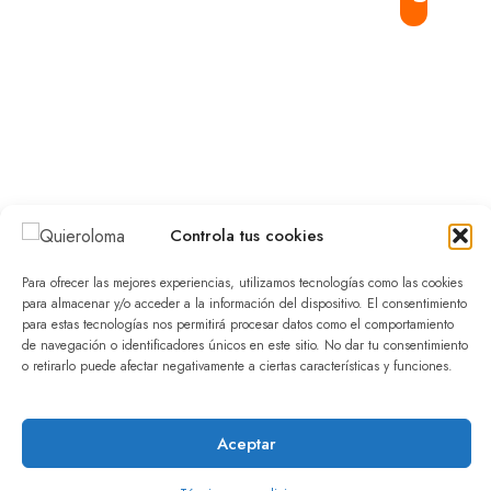
Podcast
comienza
R.D.
con pasión
Tours
Cultura,
y termina
virtuales
museos
con
importantes
Videojuegos
grandes
y templos
recuerdos.
Excursiones
escolares
Controla tus cookies
Contáctenos
Para ofrecer las mejores experiencias, utilizamos tecnologías como las cookies
para almacenar y/o acceder a la información del dispositivo. El consentimiento
para estas tecnologías nos permitirá procesar datos como el comportamiento
de navegación o identificadores únicos en este sitio. No dar tu consentimiento
o retirarlo puede afectar negativamente a ciertas características y funciones.
© 2025 Quieroloma SRL. Todos los
|Términos y
derechos reservados.
condiciones
Aceptar