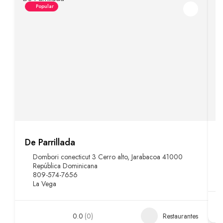
Popular
De Parrillada
C
Dombori conecticut 3 Cerro alto, Jarabacoa 41000
República Dominicana
809-574-7656
La Vega
0.0
(0)
Restaurantes