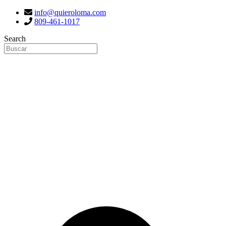
info@quieroloma.com
809-461-1017
Search