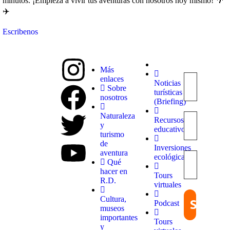
minutos. ¡Empieza a vivir tus aventuras con nosotros hoy mismo! 🌴
✈️
Escribenos
Más
enlaces
Noticias
Explora
Sobre
turísticas
con
nosotros
(Briefing)
nosotros
destinos
Naturaleza
Recursos
únicos y
y
educativos
experiencias
turismo
inolvidables.
de
Inversiones
En
aventura
ecológicas
Quieroloma,
Qué
cada viaje
hacer en
Tours
comienza
R.D.
virtuales
con pasión
y termina
Cultura,
Podcast
con
museos
grandes
importantes
Tours
recuerdos.
y