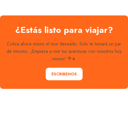
¿Estás listo para viajar?
Cotiza ahora mismo el tour deseado. Solo te tomará un par
de minutos. ¡Empieza a vivir tus aventuras con nosotros hoy
mismo! 🌴✈️
ESCRIBENOS
Explora con nosotros destinos únicos y experiencias
inolvidables. En Quieroloma, cada viaje comienza con
pasión y termina con grandes recuerdos.