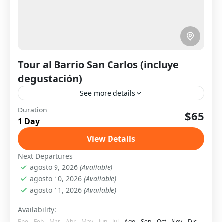
Tour al Barrio San Carlos (incluye
degustación)
See more details
Duration
Diario
$65
1 Day
Una experiencia cultural y gastronómica en
uno de los barrios más emblemáticos de Santo
View Details
Domingo. Conoce su historia, sus calles y
Next Departures
disfruta de una degustación...
agosto 9, 2026
(Available)
Santo Domingo
agosto 10, 2026
(Available)
Fácil
agosto 11, 2026
(Available)
6 People
Availability:
Ene
Feb
Mar
Abr
May
Jun
Jul
Ago
Sep
Oct
Nov
Dic