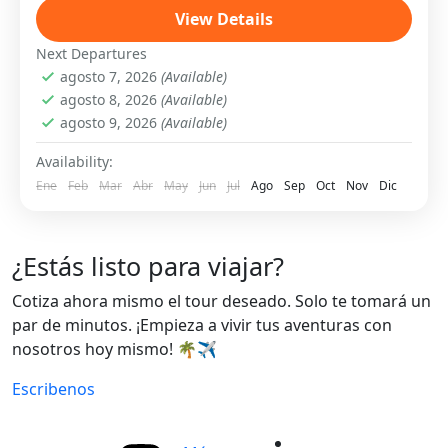
uno de los espacios verdes más importantes
View Details
del país. Ideal para relajarse, aprender sobre
Next Departures
flora tropical y...
agosto 7, 2026
(Available)
Santo Domingo
agosto 8, 2026
(Available)
Fácil
agosto 9, 2026
(Available)
6 People
Availability:
Ene
Feb
Mar
Abr
May
Jun
Jul
Ago
Sep
Oct
Nov
Dic
¿Estás listo para viajar?
Cotiza ahora mismo el tour deseado. Solo te tomará un
par de minutos. ¡Empieza a vivir tus aventuras con
nosotros hoy mismo! 🌴✈️
Escribenos