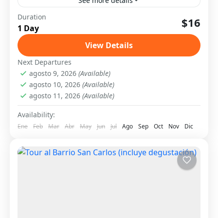
See more details
9 de junio 2025 Precio: US$16.00 por persona
Duration
$16
1 Day
Descripción Disfruta de un recorrido relajante y
cultural a Campuno, ideal para compartir en
View Details
familia o con...
Santiago
Next Departures
Fácil
agosto 9, 2026
(Available)
6 People
agosto 10, 2026
(Available)
agosto 11, 2026
(Available)
Availability:
Ene
Feb
Mar
Abr
May
Jun
Jul
Ago
Sep
Oct
Nov
Dic