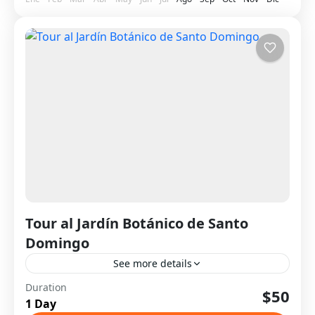
Tour al Jardín Botánico de Santo
Domingo
See more details
Duration
Diario
$50
1 Day
Disfruta de un paseo rodeado de naturaleza en