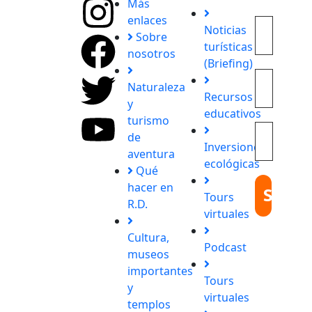
Más
enlaces
Noticias
Explora
Sobre
turísticas
con
nosotros
(Briefing)
nosotros
destinos
Naturaleza
Recursos
únicos y
y
educativos
experiencias
turismo
inolvidables.
de
Inversiones
En
aventura
ecológicas
Quieroloma,
Qué
cada viaje
hacer en
Tours
comienza
R.D.
virtuales
con
pasión y
Cultura,
Podcast
termina
museos
con
importantes
Tours
grandes
y
virtuales
recuerdos.
templos