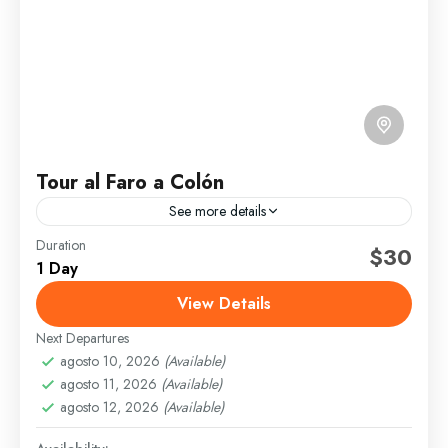
Tour al Faro a Colón
See more details
Duration
Diario
$30
1 Day
Salida desde la Ciudad Colonial Llegada y visita
View Details
guiada al Faro a Colón Tiempo para fotografías
Regreso al punto de encuentro
Next Departures
agosto 10, 2026
(Available)
Santo Domingo
agosto 11, 2026
(Available)
Fácil
agosto 12, 2026
(Available)
6 People