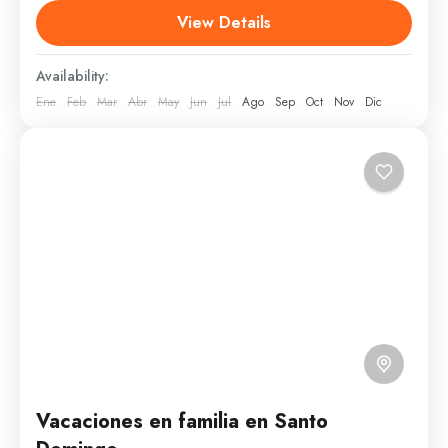
podrás conocer disfrutar delas mejores discotecas,
View Details
bailar...
Santo Domingo
Availability:
1 Person
Ene
Feb
Mar
Abr
May
Jun
Jul
Ago
Sep
Oct
Nov
Dic
Vacaciones en familia en Santo