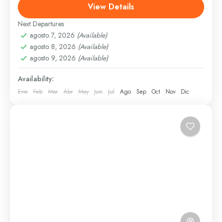
disponibilidad. Precio: 995 pesos Descripción El
View Details
Centro de Visitantes Cortés brinda una...
Next Departures
Santo Domingo
agosto 7, 2026
(Available)
1 Person
agosto 8, 2026
(Available)
agosto 9, 2026
(Available)
Availability:
Ene
Feb
Mar
Abr
May
Jun
Jul
Ago
Sep
Oct
Nov
Dic