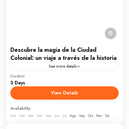
Descubre la magia de la Ciudad
Colonial: un viaje a través de la historia
See more details
Duration
Precio: 00 p/p (escribe y te damos el precio) según
3 Days
la disponibilidad. Descripción breve En esta
excursión podrás conocer la primera ciudad fundada
View Details
en el...
Santo Domingo
Availability:
Fácil
Ene
Feb
Mar
Abr
May
Jun
Jul
Ago
Sep
Oct
Nov
Dic
1 Person