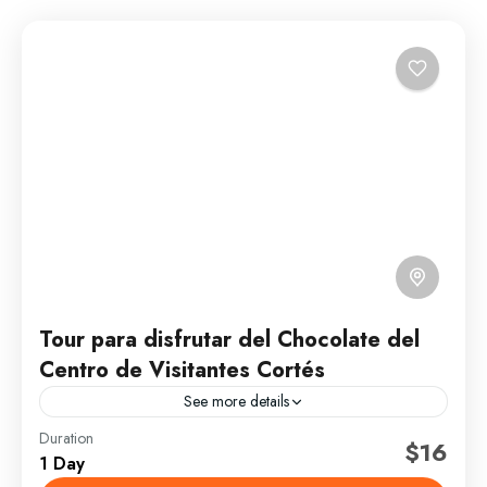
Tour para disfrutar del Chocolate del
Centro de Visitantes Cortés
See more details
Duration
(Este tour se ofrece todos los sábados,
$16
1 Day
exclusivamente). Está sujeto a confirmación de