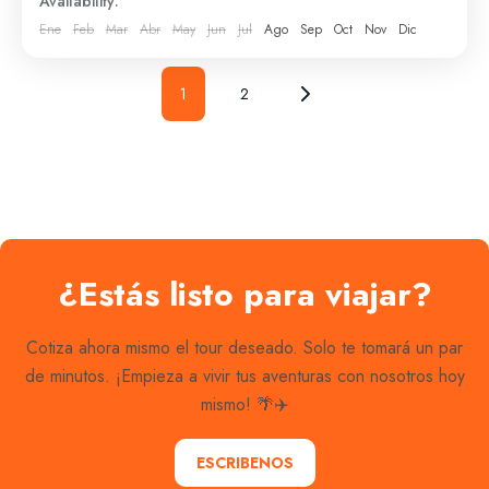
Availability:
Ene
Feb
Mar
Abr
May
Jun
Jul
Ago
Sep
Oct
Nov
Dic
Posts
1
2
Page
Page
pagination
¿Estás listo para viajar?
Cotiza ahora mismo el tour deseado. Solo te tomará un par
de minutos. ¡Empieza a vivir tus aventuras con nosotros hoy
mismo! 🌴✈️
ESCRIBENOS