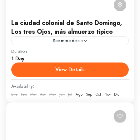
La ciudad colonial de Santo Domingo,
Los tres Ojos, más almuerzo típico
See more details
Duration
En esta excursión podrás conocer la primera ciudad
1 Day
fundada en nuestro país además de lugares muy
importantes y cargados de historia. Además
View Details
disfrutaremos del Parque...
Santo Domingo
Availability:
Fácil
Ene
Feb
Mar
Abr
May
Jun
Jul
Ago
Sep
Oct
Nov
Dic
1 Person