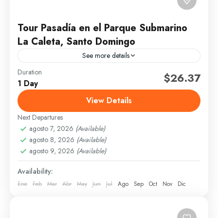
Tour Pasadía en el Parque Submarino
La Caleta, Santo Domingo
See more details
Duration
Parque Submarino La Caleta, Santo Domingo, es un
$26.37
1 Day
recurso natural, recientemente remozado, cuanta con
parque, playa, área infantil y de picnic, piscina
View Details
natural, bosque y...
Next Departures
Santo Domingo
agosto 7, 2026
(Available)
1 Person
agosto 8, 2026
(Available)
agosto 9, 2026
(Available)
Availability:
Ene
Feb
Mar
Abr
May
Jun
Jul
Ago
Sep
Oct
Nov
Dic