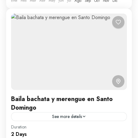
Ene
Feb
Mar
Abr
May
Jun
Jul
Ago
Sep
Oct
Nov
Dic
Baila bachata y merengue en Santo
Domingo
See more details
Duration
Santo Domingo cuenta con una vida noctuna variada
2 Days
e intensa, de ritmos pegajosos y dulces. En este tour