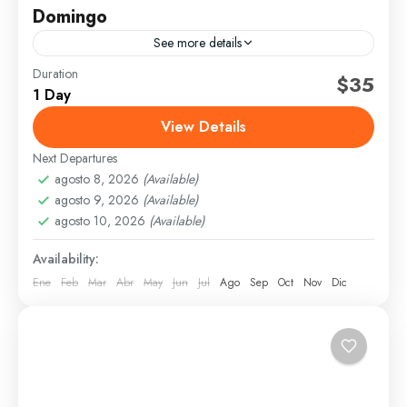
Domingo
See more details
Duration
Diario
$35
1 Day
Explora la primera ciudad del Nuevo Mundo a través
View Details
de un recorrido por sus calles coloniales,
monumentos históricos y plazas, acompañado por un
Next Departures
guía experto.
agosto 8, 2026
(Available)
Santo Domingo
agosto 9, 2026
(Available)
Fácil
agosto 10, 2026
(Available)
6 People
Availability:
Ene
Feb
Mar
Abr
May
Jun
Jul
Ago
Sep
Oct
Nov
Dic