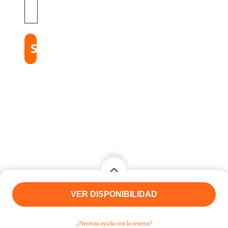
©
2025
Quieroloma
SRL.
Todos
los
derechos
reservados.
From
From
VER DISPONIBILIDAD
|Términos
y
$50
/ adultos
$50
/ Jóvenes
condiciones
¿Necesita ayuda con la reserva?