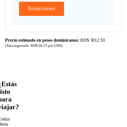
Enviar correo
Precio estimado en pesos dominicanos:
RD$ 3012.50
(Tasa ingresada: RD$ 60.25 por USD)
¿Estás
listo
para
viajar?
otiza
hora