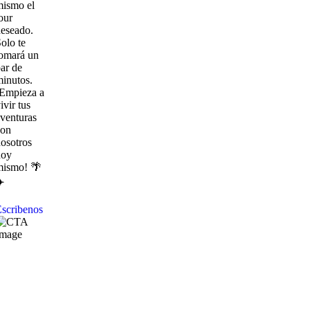
mismo el
our
eseado.
olo te
omará un
ar de
inutos.
¡Empieza a
ivir tus
venturas
con
osotros
hoy
mismo! 🌴
️
scribenos
Explora
con