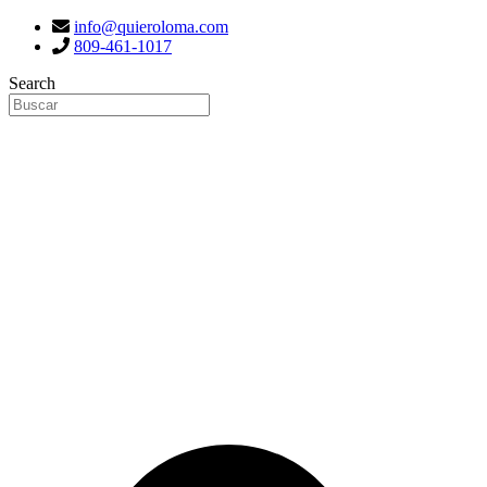
info@quieroloma.com
809-461-1017
Search