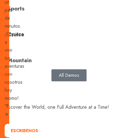
un
Sports
par
de
minutos.
¡Empieza
Cruise
a
vivir
tus
Mountain
aventuras
con
All Demos
nosotros
hoy
mismo!
🌴
Discover the World, one Full Adventure at a Time!
✈️
ESCRIBENOS