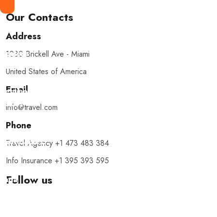
Our Contacts
Address
Explora
1080 Brickell Ave - Miami
con
United States of America
nosotros
Email
destinos
únicos
info@travel.com
y
Phone
experiencias
inolvidables.
Travel Agency +1 473 483 384
En
Info Insurance +1 395 393 595
Quieroloma,
Follow us
cada
viaje
comienza