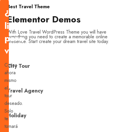
Best Travel Theme
¿Estás
Elementor Demos
listo
With Love Travel WordPress Theme you will have
para
everything you need to create a memorable online
presence. Start create your dream travel site today.
viajar?
Cotiza
City Tour
ahora
mismo
el
Travel Agency
tour
deseado.
Solo
Holiday
te
tomará