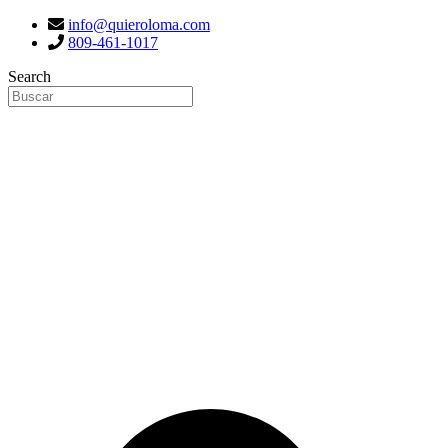
info@quieroloma.com
809-461-1017
Search