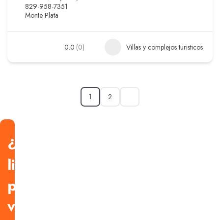
829-958-7351
Monte Plata
0.0
(0)
Villas y complejos turisticos
1
2
¿Estás
listo
para
viajar?