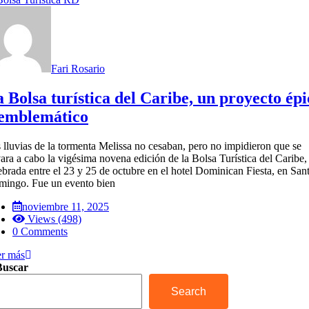
Fari Rosario
 Bolsa turística del Caribe, un proyecto épi
 emblemático
 lluvias de la tormenta Melissa no cesaban, pero no impidieron que se
vara a cabo la vigésima novena edición de la Bolsa Turística del Caribe,
ebrada entre el 23 y 25 de octubre en el hotel Dominican Fiesta, en San
ingo. Fue un evento bien
noviembre 11, 2025
Views (498)
0 Comments
r más
Buscar
Search