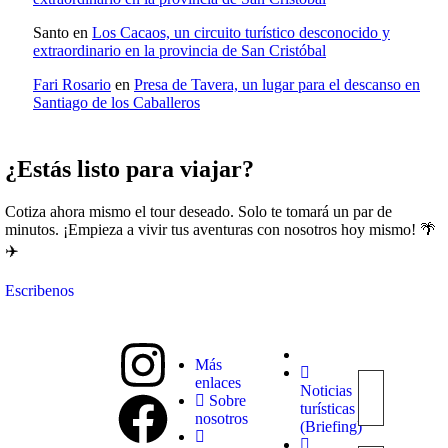
Santo
en
Los Cacaos, un circuito turístico desconocido y
extraordinario en la provincia de San Cristóbal
Fari Rosario
en
Presa de Tavera, un lugar para el descanso en
Santiago de los Caballeros
¿Estás listo para viajar?
Cotiza ahora mismo el tour deseado. Solo te tomará un par de
minutos. ¡Empieza a vivir tus aventuras con nosotros hoy mismo! 🌴
✈️
Escribenos
Más
enlaces
Noticias
Explora
Sobre
turísticas
con
nosotros
(Briefing)
nosotros