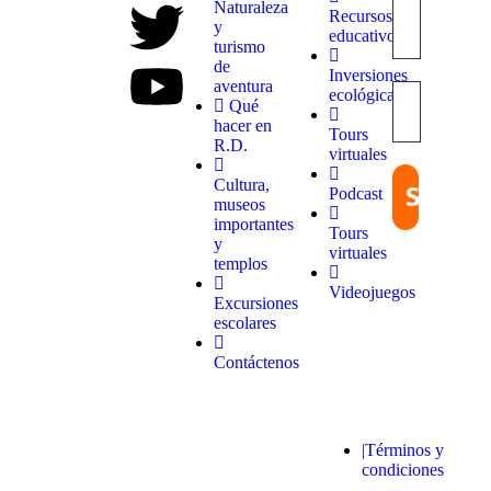
destinos
Naturaleza
Recursos
únicos y
y
educativos
experiencias
turismo
inolvidables.
de
Inversiones
En
aventura
ecológicas
Quieroloma,
Qué
cada viaje
hacer en
Tours
comienza
R.D.
virtuales
con pasión
y termina
Cultura,
Podcast
con
museos
grandes
importantes
Tours
recuerdos.
y
virtuales
templos
Videojuegos
Excursiones
escolares
Contáctenos
© 2025 Quieroloma SRL. Todos los
|Términos y
derechos reservados.
condiciones