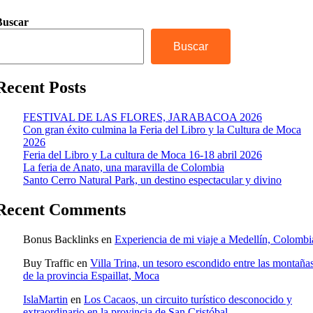
Buscar
Buscar
Recent Posts
FESTIVAL DE LAS FLORES, JARABACOA 2026
Con gran éxito culmina la Feria del Libro y la Cultura de Moca
2026
Feria del Libro y La cultura de Moca 16-18 abril 2026
La feria de Anato, una maravilla de Colombia
Santo Cerro Natural Park, un destino espectacular y divino
Recent Comments
Bonus Backlinks
en
Experiencia de mi viaje a Medellín, Colombi
Buy Traffic
en
Villa Trina, un tesoro escondido entre las montaña
de la provincia Espaillat, Moca
IslaMartin
en
Los Cacaos, un circuito turístico desconocido y
extraordinario en la provincia de San Cristóbal