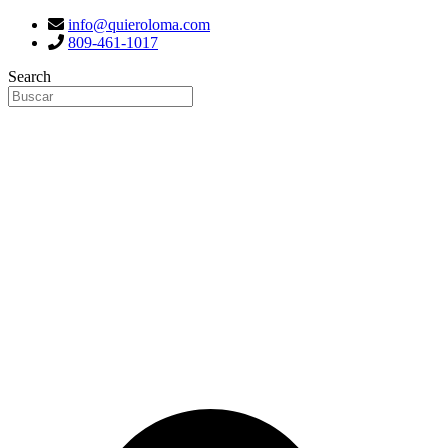
info@quieroloma.com
809-461-1017
Search