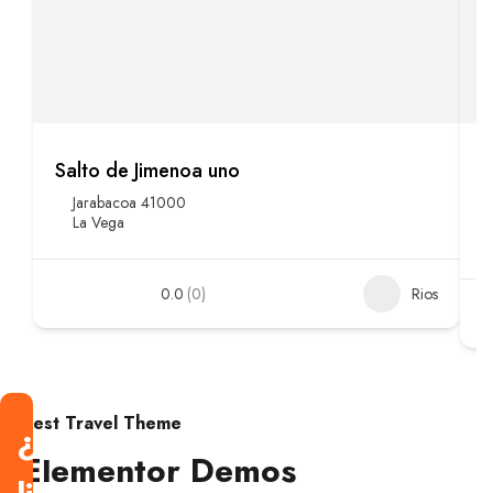
Salto de Jimenoa uno
R
Jarabacoa 41000
La Vega
0.0
(0)
Rios
Best Travel Theme
¿Estás
Elementor Demos