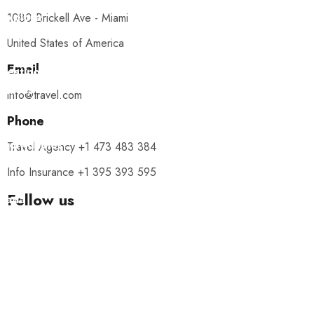
Explora
1080 Brickell Ave - Miami
con
United States of America
nosotros
Email
destinos
únicos
info@travel.com
y
Phone
experiencias
inolvidables.
Travel Agency +1 473 483 384
En
Info Insurance +1 395 393 595
Quieroloma,
Follow us
cada
viaje
comienza
con
pasión
y
termina