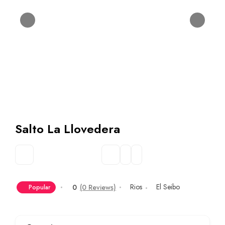
Salto La Llovedera
Rios
El Seibo
0
(0 Reviews)
Popular