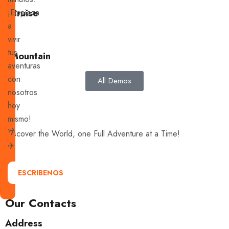
¡Empieza
Cruise
a
vivir
tus
Mountain
aventuras
con
All Demos
nosotros
hoy
mismo!
🌴
Discover the World, one Full Adventure at a Time!
✈️
ESCRIBENOS
Our Contacts
Address