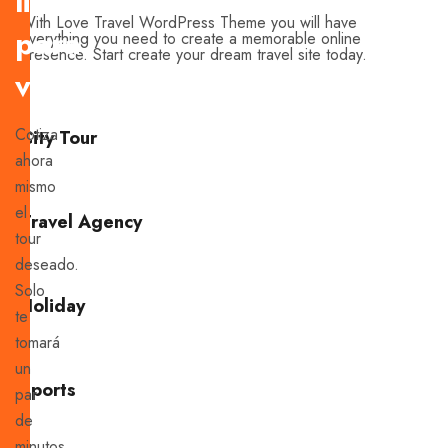
listo
With Love Travel WordPress Theme you will have
para
everything you need to create a memorable online
presence. Start create your dream travel site today.
viajar?
Cotiza
City Tour
ahora
mismo
el
Travel Agency
tour
deseado.
Solo
Holiday
te
tomará
un
Sports
par
de
minutos.