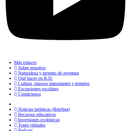
Más enlaces
Sobre nosotros
Naturaleza y turismo de aventura
Qué hacer en R.D.
Cultura, museos importantes y templos
Excursiones escolares
Contáctenos
Noticias turísticas (Briefing)
Recursos educativos
Inversiones ecológicas
Tours virtuales
Podcast