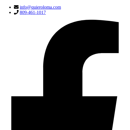
info@quieroloma.com
809-461-1017