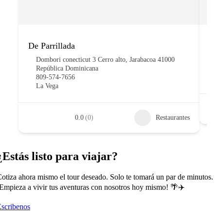
De Parrillada
Co
Dombori conecticut 3 Cerro alto, Jarabacoa 41000
República Dominicana
809-574-7656
La Vega
0.0
(0)
Restaurantes
¿Estás listo para viajar?
otiza ahora mismo el tour deseado. Solo te tomará un par de minutos.
Empieza a vivir tus aventuras con nosotros hoy mismo! 🌴✈️
scribenos