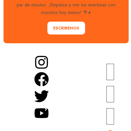
par de minutos. ¡Empieza a vivir tus aventuras con
nosotros hoy mismo! 🌴✈️
ESCRIBENOS
Más
Noticias
enlaces
turísticas
Explora
(Briefing)
Sobre
con
nosotros
nosotros
Recursos
destinos
educativos
Naturaleza
únicos y
y turismo
Inversiones
experiencias
de
ecológicas
inolvidables.
aventura
En
Tours