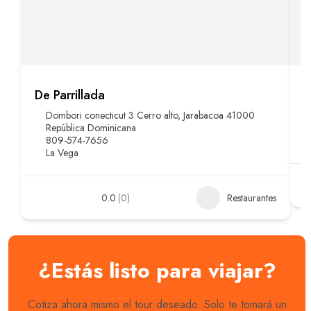
De Parrillada
C
Dombori conecticut 3 Cerro alto, Jarabacoa 41000
República Dominicana
809-574-7656
La Vega
0.0
(0)
Restaurantes
¿Estás listo para viajar?
Cotiza ahora mismo el tour deseado. Solo te tomará un