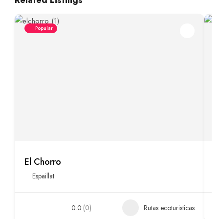
Related Listings
Popular
El Chorro
E
Espaillat
0.0
(0)
Rutas ecoturisticas