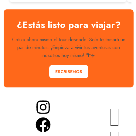
¿Estás listo para viajar?
Cotiza ahora mismo el tour deseado. Solo te tomará un
par de minutos. ¡Empieza a vivir tus aventuras con
nosotros hoy mismo! 🌴✈️
ESCRIBENOS
Más
Noticias
enlaces
turísticas
Explora
(Briefing)
Sobre
con
nosotros
nosotros
Recursos