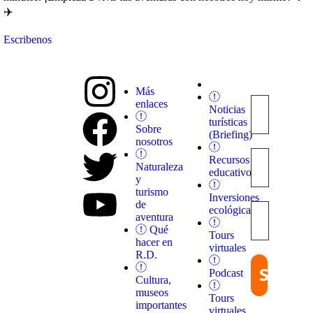
✈️
Escribenos
Más
enlaces
Noticias
Explora
turísticas
con
Sobre
(Briefing)
nosotros
nosotros
destinos
Recursos
únicos y
Naturaleza
educativos
experiencias
y
inolvidables.
turismo
Inversiones
En
de
ecológicas
Quieroloma,
aventura
cada viaje
Qué
Tours
comienza
hacer en
virtuales
con pasión
R.D.
y termina
Podcast
con
Cultura,
grandes
museos
Tours
recuerdos.
importantes
virtuales