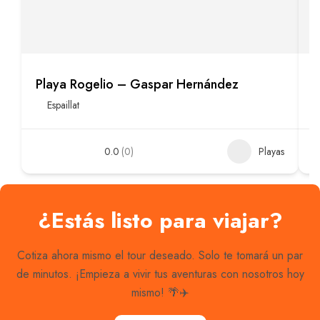
Playa Rogelio – Gaspar Hernández
P
Espaillat
0.0
(0)
Playas
¿Estás listo para viajar?
Cotiza ahora mismo el tour deseado. Solo te tomará un par
de minutos. ¡Empieza a vivir tus aventuras con nosotros hoy
mismo! 🌴✈️