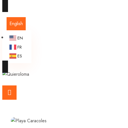
English
EN
FR
ES