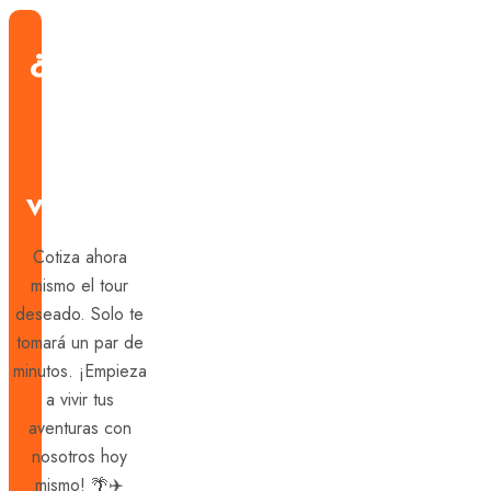
¿Estás
listo
para
viajar?
Cotiza ahora
mismo el tour
deseado. Solo te
tomará un par de
minutos. ¡Empieza
a vivir tus
aventuras con
nosotros hoy
mismo! 🌴✈️