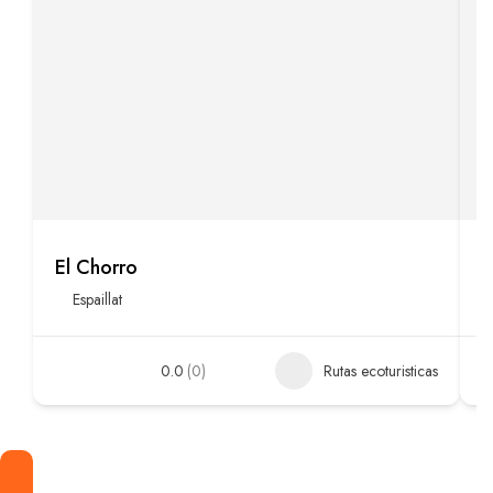
El Chorro
E
Espaillat
0.0
(0)
Rutas ecoturisticas