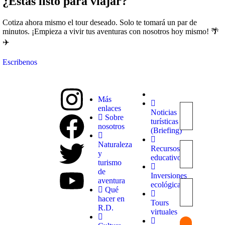
¿Estás listo para viajar?
Cotiza ahora mismo el tour deseado. Solo te tomará un par de
minutos. ¡Empieza a vivir tus aventuras con nosotros hoy mismo! 🌴
✈️
Escribenos
Más
enlaces
Noticias
Explora
Sobre
turísticas
con
nosotros
(Briefing)
nosotros
destinos
Naturaleza
Recursos
únicos y
y
educativos
experiencias
turismo
inolvidables.
de
Inversiones
En
aventura
ecológicas
Quieroloma,
Qué
cada viaje
hacer en
Tours
comienza
R.D.
virtuales
con pasión
y termina