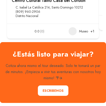
Centro Cultural Taíno Casa del Cordón
M
C. Isabel La Católica 214, Santo Domingo 10212
(809) 960-2906
Distrito Nacional
0.0
(0)
Museo
+1
¿Estás listo para viajar?
Cotiza ahora mismo el tour deseado. Solo te tomará un par
de minutos. ¡Empieza a vivir tus aventuras con nosotros hoy
mismo! 🌴✈️
ESCRIBENOS