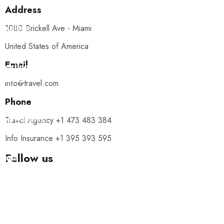
Address
Explora
1080 Brickell Ave - Miami
con
United States of America
nosotros
Email
destinos
únicos
info@travel.com
y
Phone
experiencias
inolvidables.
Travel Agency +1 473 483 384
En
Info Insurance +1 395 393 595
Quieroloma,
Follow us
cada
viaje
comienza
con
pasión
y