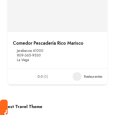
Comedor Pescadería Rico Marisco
Jarabacoa 41000
809-365-9530
La Vega
0.0
(0)
Restaurantes
Best Travel Theme
¿Estás