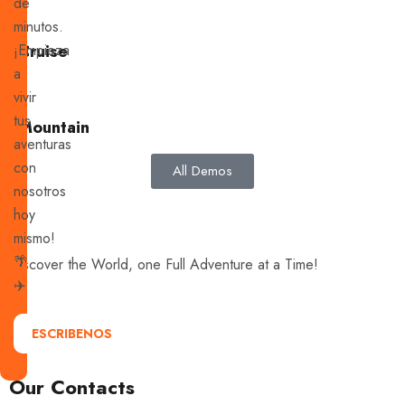
de
minutos.
¡Empieza
Cruise
a
vivir
tus
Mountain
aventuras
con
All Demos
nosotros
hoy
mismo!
🌴
Discover the World, one Full Adventure at a Time!
✈️
ESCRIBENOS
Our Contacts