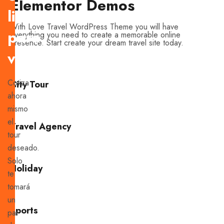
Elementor Demos
listo
With Love Travel WordPress Theme you will have
para
everything you need to create a memorable online
presence. Start create your dream travel site today.
viajar?
Cotiza
City Tour
ahora
mismo
el
Travel Agency
tour
deseado.
Solo
Holiday
te
tomará
un
Sports
par