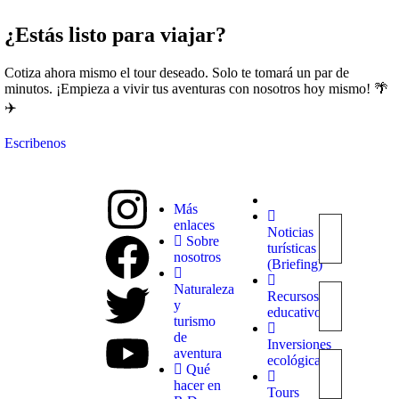
¿Estás listo para viajar?
Cotiza ahora mismo el tour deseado. Solo te tomará un par de
minutos. ¡Empieza a vivir tus aventuras con nosotros hoy mismo! 🌴
✈️
Escribenos
Más
enlaces
Noticias
Explora
Sobre
turísticas
con
nosotros
(Briefing)
nosotros
destinos
Naturaleza
Recursos
únicos y
y
educativos
experiencias
turismo
inolvidables.
de
Inversiones
En
aventura
ecológicas
Quieroloma,
Qué
cada viaje
hacer en
Tours