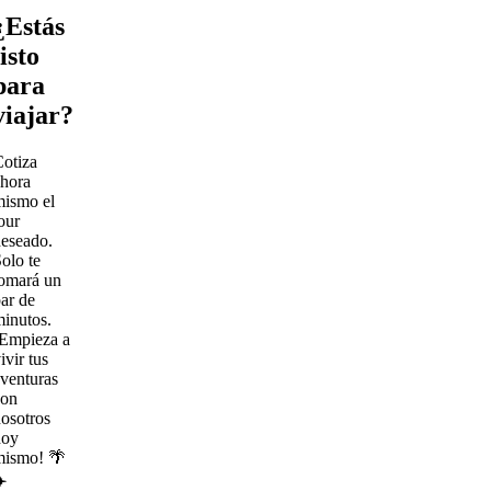
¿Estás
listo
para
viajar?
otiza
hora
mismo el
our
eseado.
olo te
omará un
ar de
inutos.
¡Empieza a
ivir tus
venturas
con
osotros
hoy
mismo! 🌴
️