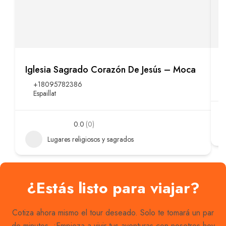
Iglesia Sagrado Corazón De Jesús – Moca
I
+18095782386
Espaillat
0.0
(0)
Lugares religiosos y sagrados
¿Estás listo para viajar?
Cotiza ahora mismo el tour deseado. Solo te tomará un par
de minutos. ¡Empieza a vivir tus aventuras con nosotros hoy