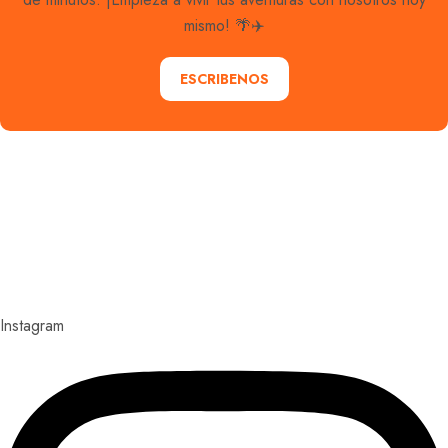
mismo! 🌴✈️
ESCRIBENOS
Explora con nosotros destinos únicos y experiencias
inolvidables. En Quieroloma, cada viaje comienza con
pasión y termina con grandes recuerdos.
Instagram