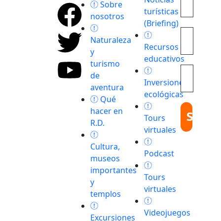
Explora
Sobre
turísticas
con
nosotros
(Briefing)
nosotros
destinos
Naturaleza
Recursos
únicos y
y
educativos
experiencias
turismo
inolvidables.
de
Inversiones
En
aventura
ecológicas
Quieroloma,
Qué
cada viaje
hacer en
Tours
comienza
R.D.
virtuales
con
pasión y
Cultura,
Podcast
termina
museos
con
importantes
Tours
grandes
y
virtuales
recuerdos.
templos
Videojuegos
Excursiones