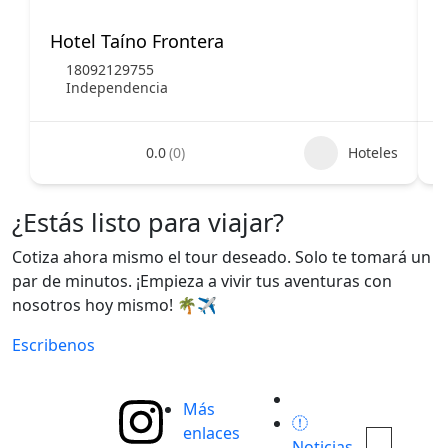
Hotel Taíno Frontera
H
18092129755
Independencia
0.0
(0)
Hoteles
¿Estás listo para viajar?
Cotiza ahora mismo el tour deseado. Solo te tomará un
par de minutos. ¡Empieza a vivir tus aventuras con
nosotros hoy mismo! 🌴✈️
Escribenos
Más
enlaces
Noticias