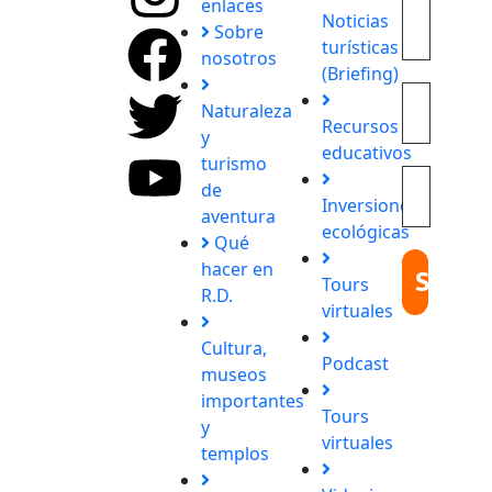
enlaces
Noticias
Explora
Sobre
turísticas
con
nosotros
(Briefing)
nosotros
destinos
Naturaleza
Recursos
únicos y
y
educativos
experiencias
turismo
inolvidables.
de
Inversiones
En
aventura
ecológicas
Quieroloma,
Qué
cada viaje
hacer en
Tours
comienza
R.D.
virtuales
con
pasión y
Cultura,
Podcast
termina
museos
con
importantes
Tours
grandes
y
virtuales
recuerdos.
templos