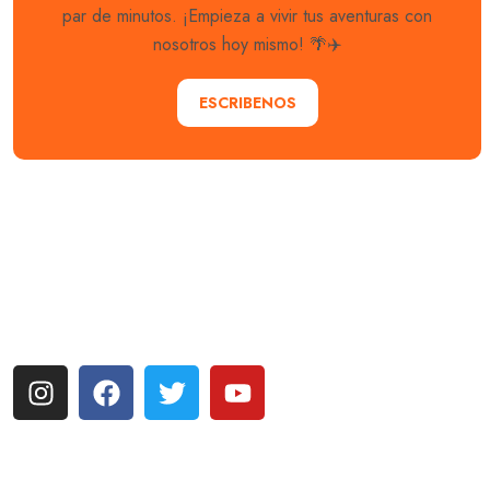
par de minutos. ¡Empieza a vivir tus aventuras con
nosotros hoy mismo! 🌴✈️
ESCRIBENOS
Explora con nosotros destinos únicos y experiencias
inolvidables. En Quieroloma, cada viaje comienza con
pasión y termina con grandes recuerdos.
Más enlaces