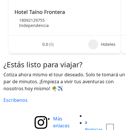
Hotel Taíno Frontera
H
18092129755
Independencia
0.0
(0)
Hoteles
¿Estás listo para viajar?
Cotiza ahora mismo el tour deseado. Solo te tomará un
par de minutos. ¡Empieza a vivir tus aventuras con
nosotros hoy mismo! 🌴✈️
Escribenos
Más
enlaces
Noticias