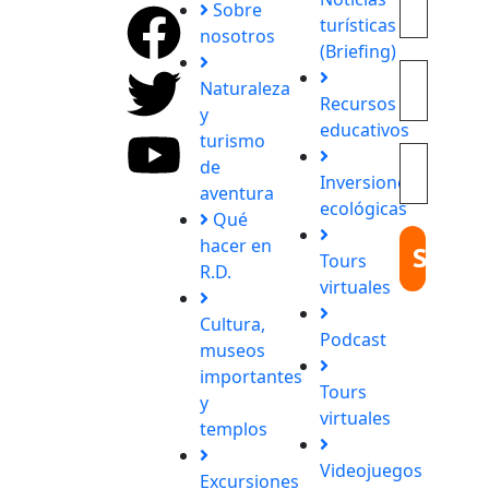
Explora
Sobre
turísticas
con
nosotros
(Briefing)
nosotros
destinos
Naturaleza
Recursos
únicos y
y
educativos
experiencias
turismo
inolvidables.
de
Inversiones
En
aventura
ecológicas
Quieroloma,
Qué
cada viaje
hacer en
Tours
comienza
R.D.
virtuales
con
pasión y
Cultura,
Podcast
termina
museos
con
importantes
Tours
grandes
y
virtuales
recuerdos.
templos
Videojuegos
Excursiones