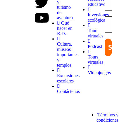
únicos y
y
educativos
experiencias
turismo
inolvidables.
de
Inversiones
En
aventura
ecológicas
Quieroloma,
Qué
cada viaje
hacer en
Tours
comienza
R.D.
virtuales
con pasión
y termina
Cultura,
Podcast
con
museos
grandes
importantes
Tours
recuerdos.
y
virtuales
templos
Videojuegos
Excursiones
escolares
Contáctenos
© 2025 Quieroloma SRL. Todos los
|Términos y
derechos reservados.
condiciones