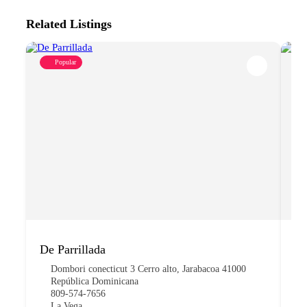
Related Listings
Popular
De Parrillada
Co
Dombori conecticut 3 Cerro alto, Jarabacoa 41000
República Dominicana
809-574-7656
La Vega