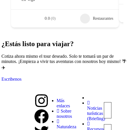
0.0
(0)
Restaurantes
¿Estás listo para viajar?
Cotiza ahora mismo el tour deseado. Solo te tomará un par de
minutos. ¡Empieza a vivir tus aventuras con nosotros hoy mismo! 🌴
✈️
Escribenos
Más
enlaces
Noticias
Explora
Sobre
turísticas
con
nosotros
(Briefing)
nosotros
destinos
Naturaleza
Recursos