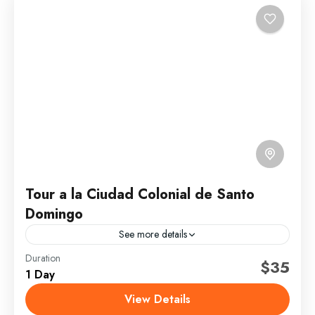
Tour a la Ciudad Colonial de Santo
Domingo
See more details
Duration
Diario
$35
1 Day
Explora la primera ciudad del Nuevo Mundo a través
View Details
de un recorrido por sus calles coloniales,