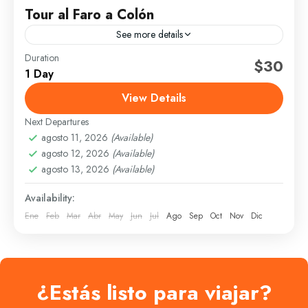
Tour al Faro a Colón
See more details
Duration
Diario
$30
1 Day
Salida desde la Ciudad Colonial Llegada y visita
View Details
guiada al Faro a Colón Tiempo para fotografías
Regreso al punto de encuentro
Next Departures
agosto 11, 2026
(Available)
Santo Domingo
agosto 12, 2026
(Available)
Fácil
agosto 13, 2026
(Available)
6 People
Availability:
Ene
Feb
Mar
Abr
May
Jun
Jul
Ago
Sep
Oct
Nov
Dic
¿Estás listo para viajar?