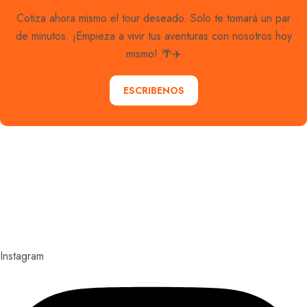
Cotiza ahora mismo el tour deseado. Solo te tomará un par
de minutos. ¡Empieza a vivir tus aventuras con nosotros hoy
mismo! 🌴✈️
ESCRIBENOS
Explora con nosotros destinos únicos y experiencias
inolvidables. En Quieroloma, cada viaje comienza con
pasión y termina con grandes recuerdos.
Instagram