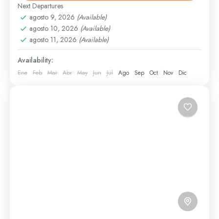
monumentos históricos y plazas, acompañado por un
Next Departures
guía experto.
agosto 9, 2026
(Available)
Santo Domingo
agosto 10, 2026
(Available)
Fácil
agosto 11, 2026
(Available)
6 People
Availability:
Ene
Feb
Mar
Abr
May
Jun
Jul
Ago
Sep
Oct
Nov
Dic