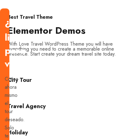
Best Travel Theme
¿Estás
Elementor Demos
listo
With Love Travel WordPress Theme you will have
para
everything you need to create a memorable online
presence. Start create your dream travel site today.
viajar?
Cotiza
City Tour
ahora
mismo
el
Travel Agency
tour
deseado.
Solo
Holiday
te