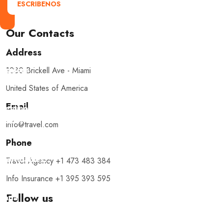
ESCRIBENOS
Our Contacts
Address
Explora
1080 Brickell Ave - Miami
con
United States of America
nosotros
Email
destinos
únicos
info@travel.com
y
Phone
experiencias
inolvidables.
Travel Agency +1 473 483 384
En
Info Insurance +1 395 393 595
Quieroloma,
Follow us
cada
viaje