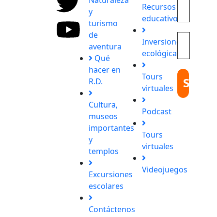
Recursos
únicos y
y
educativos
experiencias
turismo
inolvidables.
de
Inversiones
En
aventura
ecológicas
Quieroloma,
Qué
cada viaje
hacer en
Tours
comienza
R.D.
virtuales
con
pasión y
Cultura,
Podcast
termina
museos
con
importantes
Tours
grandes
y
virtuales
recuerdos.
templos
Videojuegos
Excursiones
escolares
Contáctenos