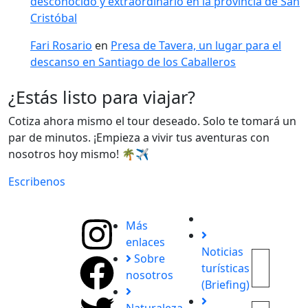
desconocido y extraordinario en la provincia de San
Cristóbal
Fari Rosario
en
Presa de Tavera, un lugar para el
descanso en Santiago de los Caballeros
¿Estás listo para viajar?
Cotiza ahora mismo el tour deseado. Solo te tomará un
par de minutos. ¡Empieza a vivir tus aventuras con
nosotros hoy mismo! 🌴✈️
Escribenos
Más
enlaces
Noticias
Explora
Sobre
turísticas
con
nosotros
(Briefing)
nosotros
destinos
Naturaleza