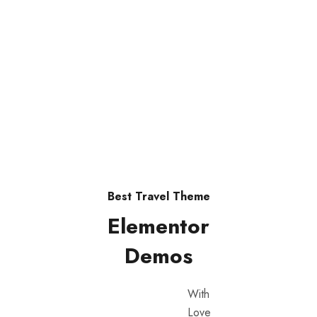
© 2025 Quieroloma SRL. Todos los derechos
reservados.
|Términos y condiciones
Best Travel Theme
Elementor
Demos
With
Love