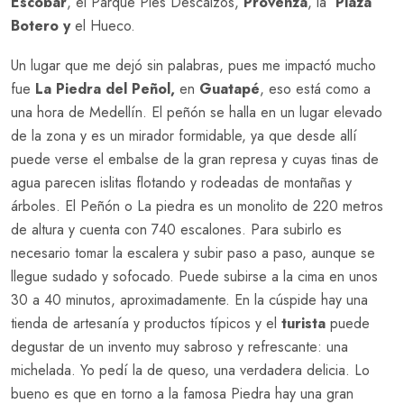
Escobar
, el Parque Pies Descalzos,
Provenza
, la
Plaza
Botero y
el Hueco.
Un lugar que me dejó sin palabras, pues me impactó mucho
fue
La Piedra del Peñol,
en
Guatapé
, eso está como a
una hora de Medellín. El peñón se halla en un lugar elevado
de la zona y es un mirador formidable, ya que desde allí
puede verse el embalse de la gran represa y cuyas tinas de
agua parecen islitas flotando y rodeadas de montañas y
árboles. El Peñón o La piedra es un monolito de 220 metros
de altura y cuenta con 740 escalones. Para subirlo es
necesario tomar la escalera y subir paso a paso, aunque se
llegue sudado y sofocado. Puede subirse a la cima en unos
30 a 40 minutos, aproximadamente. En la cúspide hay una
tienda de artesanía y productos típicos y el
turista
puede
degustar de un invento muy sabroso y refrescante: una
michelada. Yo pedí la de queso, una verdadera delicia. Lo
bueno es que en torno a la famosa Piedra hay una gran