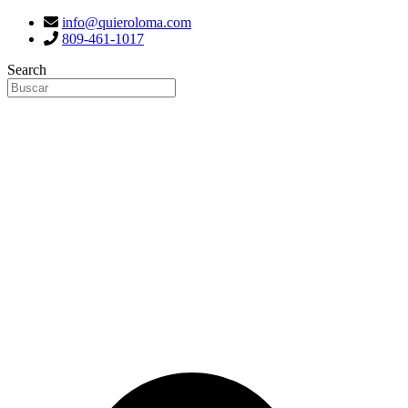
info@quieroloma.com
809-461-1017
Search