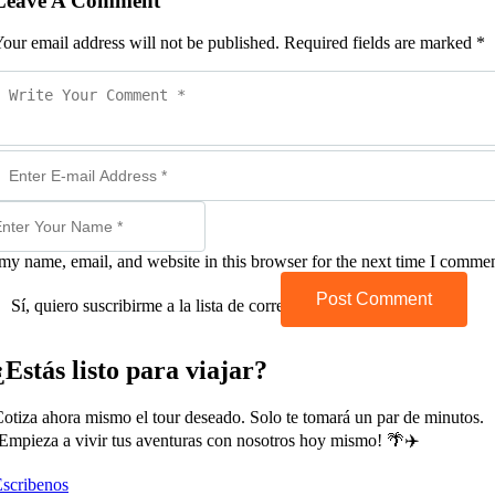
Leave A Comment
our email address will not be published. Required fields are marked *
my name, email, and website in this browser for the next time I commen
Post Comment
Sí, quiero suscribirme a la lista de correo.
¿Estás listo para viajar?
otiza ahora mismo el tour deseado. Solo te tomará un par de minutos.
Empieza a vivir tus aventuras con nosotros hoy mismo! 🌴✈️
scribenos