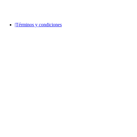
© 2025 Quieroloma SRL. Todos los derechos reservados.
|Términos y condiciones