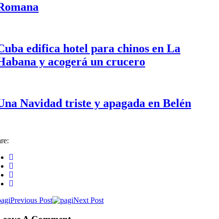
Romana
Cuba edifica hotel para chinos en La
Habana y acogerá un crucero
Una Navidad triste y apagada en Belén
re:
Previous Post
Next Post