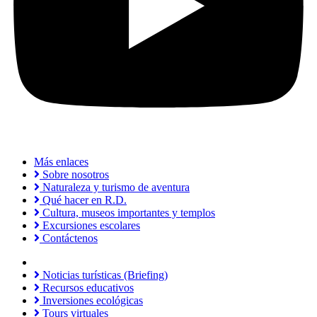
Más enlaces
Sobre nosotros
Naturaleza y turismo de aventura
Qué hacer en R.D.
Cultura, museos importantes y templos
Excursiones escolares
Contáctenos
Noticias turísticas (Briefing)
Recursos educativos
Inversiones ecológicas
Tours virtuales