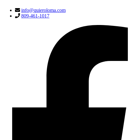
info@quieroloma.com
809-461-1017